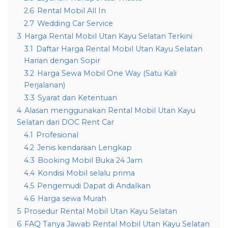
2.6
Rental Mobil All In
2.7
Wedding Car Service
3
Harga Rental Mobil Utan Kayu Selatan Terkini
3.1
Daftar Harga Rental Mobil Utan Kayu Selatan
Harian dengan Sopir
3.2
Harga Sewa Mobil One Way (Satu Kali
Perjalanan)
3.3
Syarat dan Ketentuan
4
Alasan menggunakan Rental Mobil Utan Kayu
Selatan dari DOC Rent Car
4.1
Profesional
4.2
Jenis kendaraan Lengkap
4.3
Booking Mobil Buka 24 Jam
4.4
Kondisi Mobil selalu prima
4.5
Pengemudi Dapat di Andalkan
4.6
Harga sewa Murah
5
Prosedur Rental Mobil Utan Kayu Selatan
6
FAQ Tanya Jawab Rental Mobil Utan Kayu Selatan