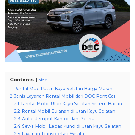
Contents
hide
1
Rental Mobil Utan Kayu Selatan Harga Murah
2
Jenis Layanan Rental Mobil dari DOC Rent Car
2.1
Rental Mobil Utan Kayu Selatan Sistem Harian
2.2
Rental Mobil Bulanan di Utan Kayu Selatan
2.3
Antar Jemput Kantor dan Pabrik
2.4
Sewa Mobil Lepas Kunci di Utan Kayu Selatan
2.5
Layanan Transportasi Wisata