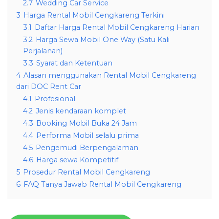
2.7
Wedding Car Service
3
Harga Rental Mobil Cengkareng Terkini
3.1
Daftar Harga Rental Mobil Cengkareng Harian
3.2
Harga Sewa Mobil One Way (Satu Kali
Perjalanan)
3.3
Syarat dan Ketentuan
4
Alasan menggunakan Rental Mobil Cengkareng
dari DOC Rent Car
4.1
Profesional
4.2
Jenis kendaraan komplet
4.3
Booking Mobil Buka 24 Jam
4.4
Performa Mobil selalu prima
4.5
Pengemudi Berpengalaman
4.6
Harga sewa Kompetitif
5
Prosedur Rental Mobil Cengkareng
6
FAQ Tanya Jawab Rental Mobil Cengkareng