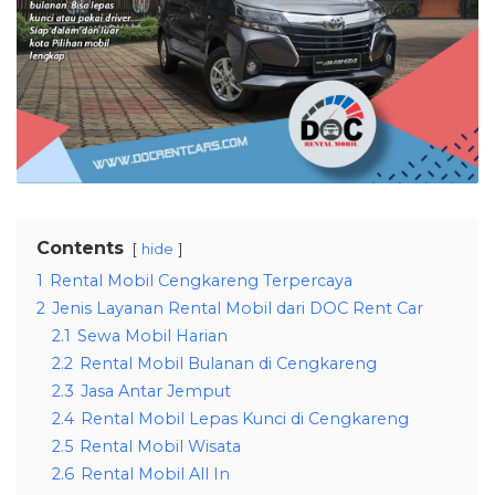
Contents
hide
1
Rental Mobil Cengkareng Terpercaya
2
Jenis Layanan Rental Mobil dari DOC Rent Car
2.1
Sewa Mobil Harian
2.2
Rental Mobil Bulanan di Cengkareng
2.3
Jasa Antar Jemput
2.4
Rental Mobil Lepas Kunci di Cengkareng
2.5
Rental Mobil Wisata
2.6
Rental Mobil All In