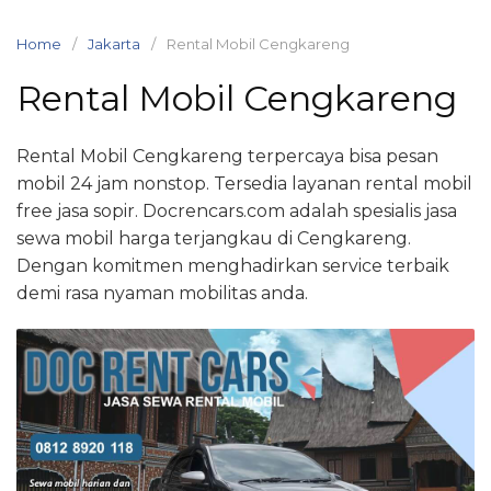
Skip
to
Home
Jakarta
Rental Mobil Cengkareng
content
Rental Mobil Cengkareng
Rental Mobil Cengkareng terpercaya bisa pesan
mobil 24 jam nonstop. Tersedia layanan rental mobil
free jasa sopir. Docrencars.com adalah spesialis jasa
sewa mobil harga terjangkau di Cengkareng.
Dengan komitmen menghadirkan service terbaik
demi rasa nyaman mobilitas anda.