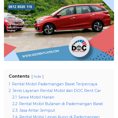
Contents
hide
1
Rental Mobil Pademangan Barat Terpercaya
2
Jenis Layanan Rental Mobil dari DOC Rent Car
2.1
Sewa Mobil Harian
2.2
Rental Mobil Bulanan di Pademangan Barat
2.3
Jasa Antar Jemput
2.4
Rental Mobil Lepas Kunci di Pademangan