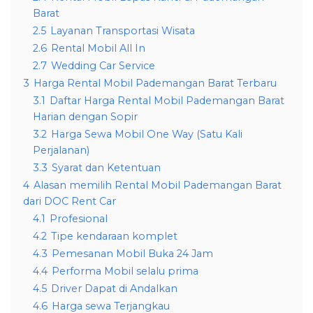
Barat
2.5
Layanan Transportasi Wisata
2.6
Rental Mobil All In
2.7
Wedding Car Service
3
Harga Rental Mobil Pademangan Barat Terbaru
3.1
Daftar Harga Rental Mobil Pademangan Barat
Harian dengan Sopir
3.2
Harga Sewa Mobil One Way (Satu Kali
Perjalanan)
3.3
Syarat dan Ketentuan
4
Alasan memilih Rental Mobil Pademangan Barat
dari DOC Rent Car
4.1
Profesional
4.2
Tipe kendaraan komplet
4.3
Pemesanan Mobil Buka 24 Jam
4.4
Performa Mobil selalu prima
4.5
Driver Dapat di Andalkan
4.6
Harga sewa Terjangkau